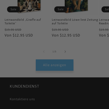
Sale
Sale
Sa
Leinwandbild „Giraffe auf
Leinwandbild Löwe liest Zeitung
Leinwa
Toilette“
auf Toilette
Readin
Normaler
Verkaufspreis
Normaler
Verkaufspreis
Norm
$19.95 USD
$19.95 USD
$19.9
Preis
Von $12.95 USD
Preis
Von $12.95 USD
Preis
Von 
von
1
/
5
Alle anzeigen
KUNDENDIENST
Kontaktiere uns