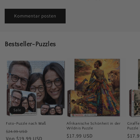
Bestseller-Puzzles
Sale
Foto-Puzzle nach Maß
Afrikanische Schönheit in der
Giraffe
Wildnis Puzzle
Puzzle
Normaler
Verkaufspreis
$24.99 USD
Normaler
$17.99 USD
Norm
$17.
Preis
Von $19.99 USD