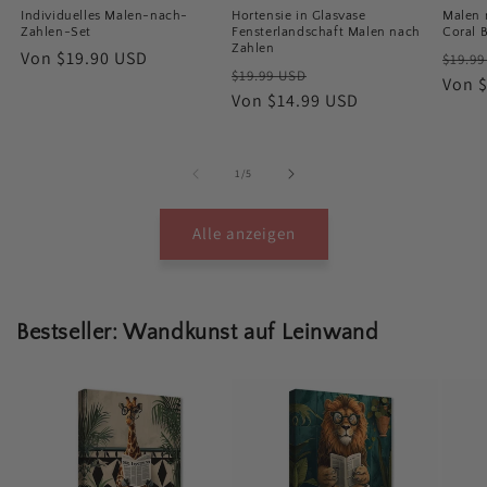
Individuelles Malen-nach-
Hortensie in Glasvase
Malen 
Zahlen-Set
Fensterlandschaft Malen nach
Coral 
Zahlen
Normaler
Von $19.90 USD
Norm
$19.9
Normaler
Verkaufspreis
$19.99 USD
Preis
Preis
Von 
Preis
Von $14.99 USD
von
1
/
5
Alle anzeigen
Bestseller: Wandkunst auf Leinwand