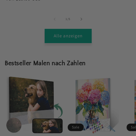
Preis
Preis
von
1
/
5
Alle anzeigen
Bestseller Malen nach Zahlen
Sale
Sa