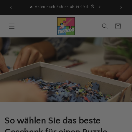
Direkt
estellung
zum
🔥 Malen nach Zahlen ab 14,99 $! ⏱️
Inhalt
Warenkorb
So wählen Sie das beste