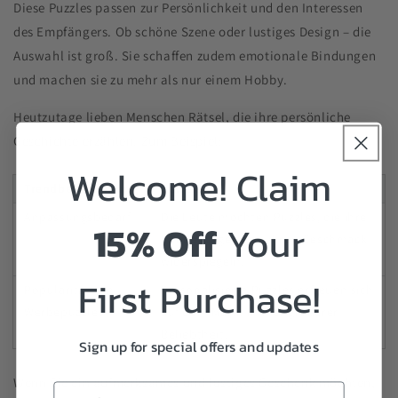
Diese Puzzles passen zur Persönlichkeit und den Interessen
des Empfängers. Ob schöne Szene oder lustiges Design – die
Auswahl ist groß. Sie schaffen zudem emotionale Bindungen
und machen sie zu mehr als nur einem Hobby.
Heutzutage lieben Menschen Rätsel, die ihre persönliche
Geschichte erzählen. Zum Beispiel:
Welcome! Claim
Trendbeschreibung
Beweis
Anpassungsbedarf
Die Leute möchten Puzzles, die ihre
15% Off
Your
Erinnerungen und ihren Geschmack
widerspiegeln.
First Purchase!
Popularität von
Personalisierte Puzzles erfreuen sich
Werbepuzzles
auf dem Markt immer größerer
Beliebtheit.
Sign up for special offers and updates
Wenn Sie ein aufmerksames und lustiges Geschenk möchten,