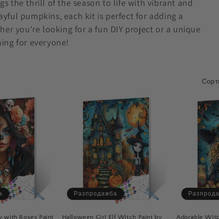
 the thrill of the season to life with vibrant and
yful pumpkins, each kit is perfect for adding a
her you're looking for a fun DIY project or a unique
hing for everyone!
Сорт
а
Разпродажба
Разпрод
y with Roses Paint
Halloween Girl Elf Witch Paint by
Adorable Witc