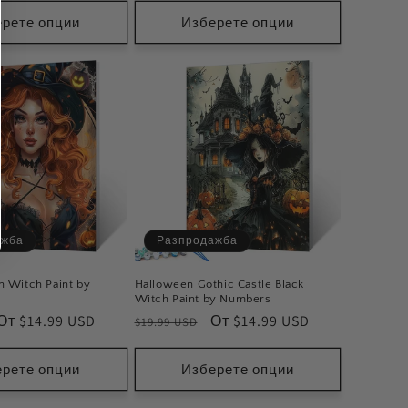
разпродажба
рете опции
Изберете опции
ажба
Разпродажба
 Witch Paint by
Halloween Gothic Castle Black
Witch Paint by Numbers
Цена
От $14.99 USD
Обичайна
Цена
От $14.99 USD
$19.99 USD
при
цена
при
разпродажба
разпродажба
рете опции
Изберете опции