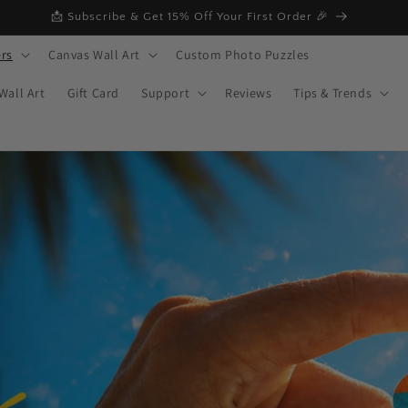
📩 Subscribe & Get 15% Off Your First Order 🎉
rs
Canvas Wall Art
Custom Photo Puzzles
Wall Art
Gift Card
Support
Reviews
Tips & Trends