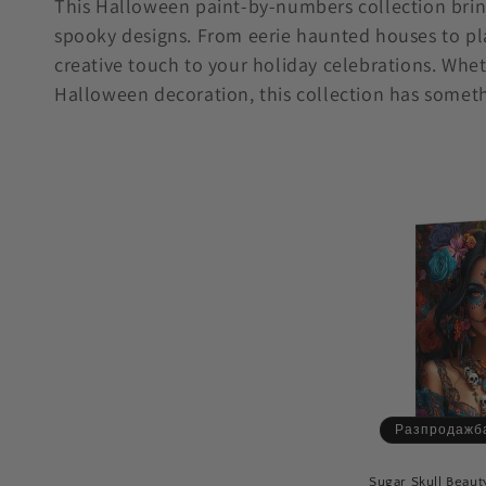
This Halloween paint-by-numbers collection brings
spooky designs. From eerie haunted houses to pla
л
creative touch to your holiday celebrations. Whet
е
Halloween decoration, this collection has somet
к
ц
и
я
:
Разпродажб
Sugar Skull Beaut