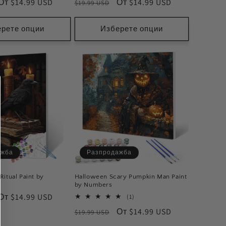
Цена
От $14.99 USD
Обичайна
Цена
От $14.99 USD
$19.99 USD
при
цена
при
разпродажба
разпродажба
рете опции
Изберете опции
ажба
Разпродажба
itual Paint by
Halloween Scary Pumpkin Man Paint
by Numbers
Цена
От $14.99 USD
1
(1)
общ
при
Обичайна
Цена
От $14.99 USD
$19.99 USD
брой
разпродажба
мнения
цена
при