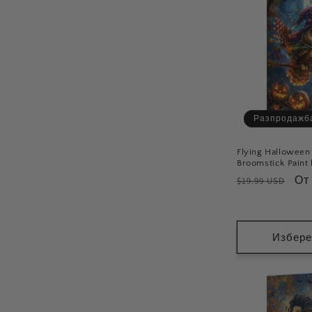
Разпродажб
Flying Halloween
Broomstick Paint
Обичайна
Це
От
$19.99 USD
цена
пр
ра
Избере