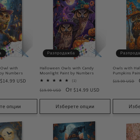
а
Разпродажба
Разпрод
 Owl with
Halloween Owls with Candy
Owls with Ha
 by Numbers
Moonlight Paint by Numbers
Pumpkins Pai
на
 $14.99 USD
Обичайна
1
(1)
$19.99 USD
общ
и
цена
Обичайна
Цена
От $14.99 USD
$19.99 USD
брой
зпродажба
мнения
цена
при
разпродажба
те опции
Изберете опции
Избе