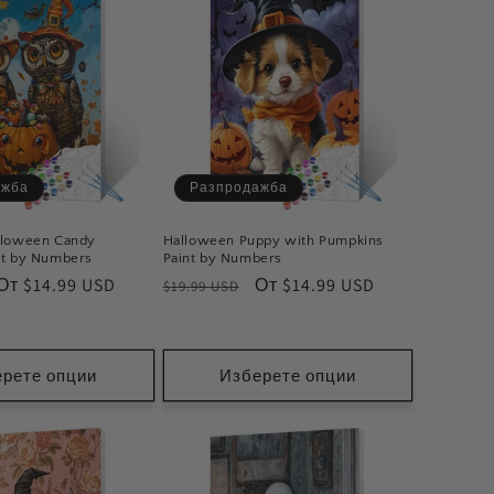
ажба
Разпродажба
lloween Candy
Halloween Puppy with Pumpkins
nt by Numbers
Paint by Numbers
Цена
От $14.99 USD
Обичайна
Цена
От $14.99 USD
$19.99 USD
при
цена
при
разпродажба
разпродажба
рете опции
Изберете опции