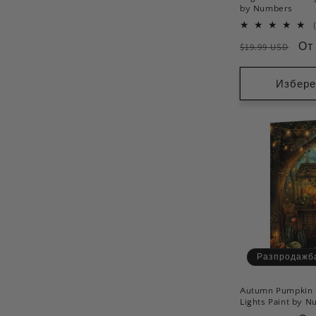
by Numbers
Обичайна
Це
От
$19.99 USD
цена
пр
ра
Избере
Разпродажб
Autumn Pumpkin C
Lights Paint by 