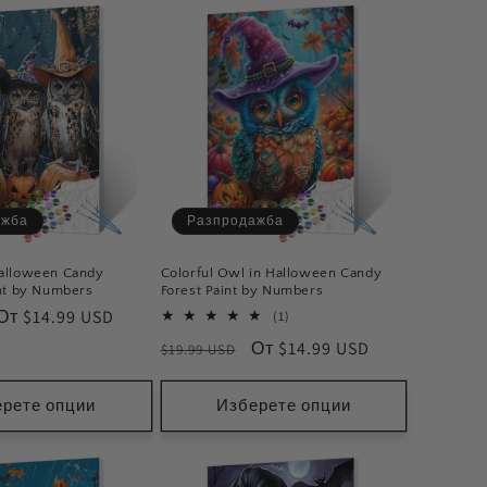
ажба
Разпродажба
alloween Candy
Colorful Owl in Halloween Candy
nt by Numbers
Forest Paint by Numbers
Цена
От $14.99 USD
1
(1)
общ
при
Обичайна
Цена
От $14.99 USD
$19.99 USD
брой
разпродажба
мнения
цена
при
разпродажба
рете опции
Изберете опции