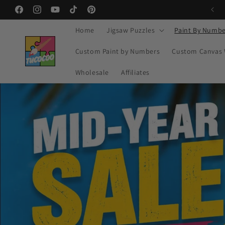
Преминаване
🔥 MID-YEAR SALE – Buy 2 Get 20% OFF
към
Facebook
Instagram
YouTube
TikTok
Pinterest
съдържанието
Home
Jigsaw Puzzles
Paint By Numbe
Custom Paint by Numbers
Custom Canvas 
Wholesale
Affiliates