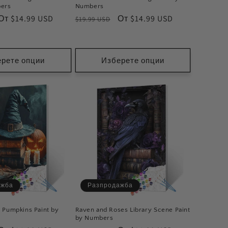
bers
Numbers
Цена
От $14.99 USD
Обичайна
Цена
От $14.99 USD
$19.99 USD
при
цена
при
разпродажба
разпродажба
рете опции
Изберете опции
ажба
Разпродажба
 Pumpkins Paint by
Raven and Roses Library Scene Paint
by Numbers