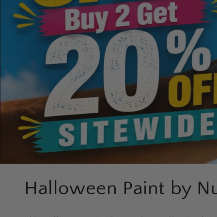
К
Halloween Paint by 
о