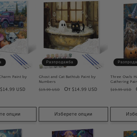
а
Разпродажба
Разпрод
Charm Paint by
Ghost and Cat Bathtub Paint by
Three Owls H
Numbers
Gathering Pai
на
 $14.99 USD
Обичайна
Цена
От $14.99 USD
Обичайна
$19.99 USD
$19.99 USD
и
цена
при
цена
зпродажба
разпродажба
те опции
Изберете опции
Избе